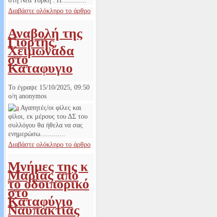
στη Νέα Υόρκη . Η.............
Διαβάστε ολόκληρο το άρθρο
Αναβολή της
Γιορτής
Χειμωνάδα
στο
Καταφυγιο
Το έγραψε
15/10/2025, 09:50
ο/η
anonymos
Αγαπητές/οι φίλες και
φίλοι, εκ μέρους του ΔΣ του
συλλόγου θα ήθελα να σας
ενημερώσω.............
Διαβάστε ολόκληρο το άρθρο
Μνήμες της κ
Μαρίας από
το οδοιπορικό
στο
Καταφύγιο
Ναυπακτίας