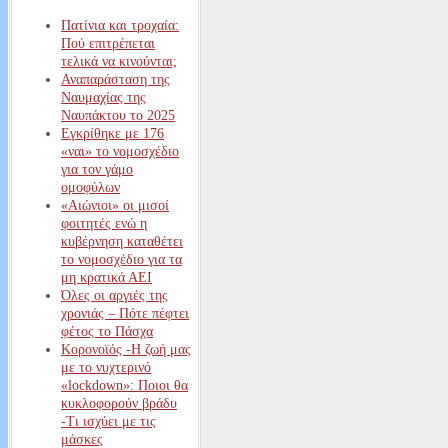
Πατίνια και τροχαία:
Πού επιτρέπεται
τελικά να κινούνται;
Αναπαράσταση της
Ναυμαχίας της
Ναυπάκτου το 2025
Εγκρίθηκε με 176
«ναι» το νομοσχέδιο
για τον γάμο
ομοφύλων
«Αιώνιοι» οι μισοί
φοιτητές ενώ η
κυβέρνηση καταθέτει
το νομοσχέδιο για τα
μη κρατικά ΑΕΙ
Όλες οι αργιές της
χρονιάς – Πότε πέφτει
φέτος το Πάσχα
Κορονοϊός -Η ζωή μας
με το νυχτερινό
«lockdown»: Ποιοι θα
κυκλοφορούν βράδυ
-Τι ισχύει με τις
μάσκες