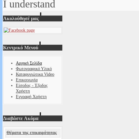
I understand
Ακολούθησέ μας
Κεντρικό Μενού
Αρχική Σελίδα
Φωτογραφικό Υλικό
Καταφυγιώτικα Video
Επικοινωνία
Είσοδος - Έξοδος
Χρήστη
Εγγραφή Χρήστη
Διαβάστε Ακόμα
Θέματα της επικαιρότητας