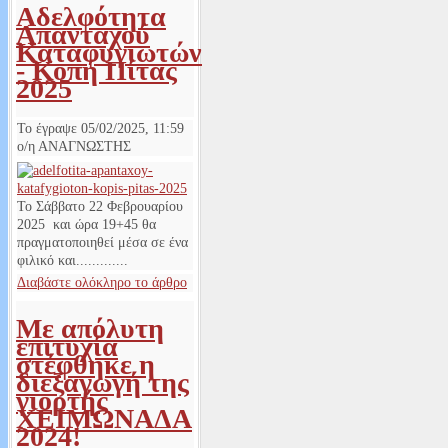
Αδελφότητα
Απανταχού
Καταφυγιωτών
- Κοπή Πίτας
2025
Το έγραψε
05/02/2025, 11:59
ο/η
ΑΝΑΓΝΩΣΤΗΣ
Το Σάββατο 22 Φεβρουαρίου
2025 και ώρα 19+45 θα
πραγματοποιηθεί μέσα σε ένα
φιλικό και.............
Διαβάστε ολόκληρο το άρθρο
Με απόλυτη
επιτυχία
στέφθηκε η
διεξαγωγή της
γιορτής
ΧΕΙΜΩΝΑΔΑ
2024!