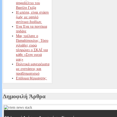
ψηφοδέλτιο του
Βασίλη Γκίζα
Η μπέσα, είναι στάση
ζωής με υψηλό
αντίτιμο διοδίων.
Ένα Ένα τα ποντίκια
πηδάνε
Μας τρέλανε ο
Παπαδόπουλος: Τόσο
χιλιάδες ευρώ
πληρώνει ο ΣΚΑΪ για
κάθε «Στην υγειά
μας»
Πολιτικά μαγειρέματα
με ενστάσεις και
προβληματισμό
Επίδομα θέρμανσης:
Αυτοί είναι οι
δικαιούχοι – Δείτε
ΕΔΩ πόσα χρήματα
Δημοφιλή Άρθρα
θα εισπράξετε
Αυτά είναι τα
επιδόματα που δεν
μπορεί να κατάσχει η
Εφορία