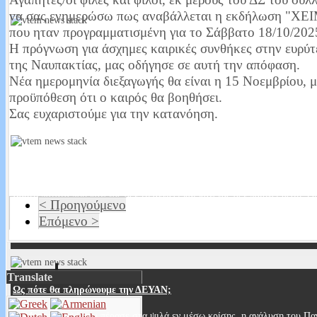
να σας ενημερώσω πως αναβάλλεται η εκδήλωση "
που ηταν προγραμματισμένη για το Σάββατο 18/10/202
Η πρόγνωση για άσχημες καιρικές συνθήκες στην ευρύτ
Έχω μάτια και βλέπω. Σοκάρουν τα στοιχεία από την μεταδημότευση 
της Ναυπακτίας, μας οδήγησε σε αυτή την απόφαση.
Στις τελευταίες βουλευτικές εκλογές 307 ήταν οι εγγεγραμμένοι στους ε
Νέα ημερομηνία διεξαγωγής θα είναι η 15 Νοεμβρίου, μ
Σύμφωνα με τις τελευταίες μεταδημοτεύσεις έφτασαν περίπου τους 340. 
προϋπόθεση ότι ο καιρός θα βοηθήσει.
Read More...
Σας ευχαριστούμε για την κατανόηση.
Που είναι οι εικόνες οεο;
Καυτή πατάτα που κανένας δεν τη αγγίζει και κανένας δεν παίρνει θέση. Ο
< Προηγούμενο
ασχολούνται δεν μιλάνε δημοσίως βλέπετε πάνω από όλα οι δημόσιες σ
Επόμενο >
Read More...
Translate
Ως πότε θα πληρώνουμε την ΔΕΥΑΝ;
Μια επιστολή που πέρασε στα ψιλά εν μέσω κρίσης, η ανάλυση του Παν