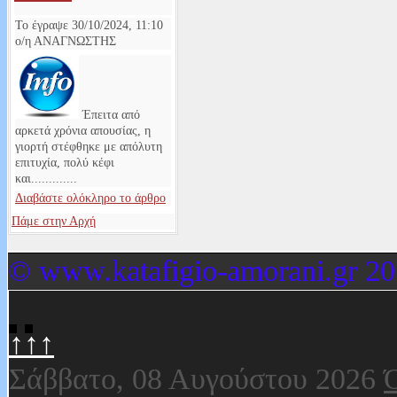
Το έγραψε
30/10/2024, 11:10
ο/η
ΑΝΑΓΝΩΣΤΗΣ
Έπειτα από
αρκετά χρόνια απουσίας, η
γιορτή στέφθηκε με απόλυτη
επιτυχία, πολύ κέφι
και.............
Διαβάστε ολόκληρο το άρθρο
Πάμε στην Αρχή
© www.katafigio-amorani.gr 20
↑↑↑
Σάββατο, 08 Αυγούστου 2026
Ό