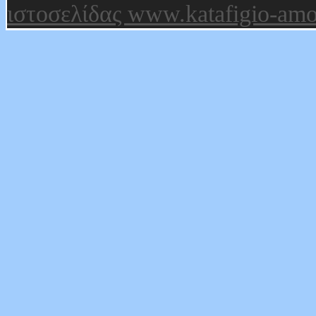
ιστοσελίδας www.katafigio-amo