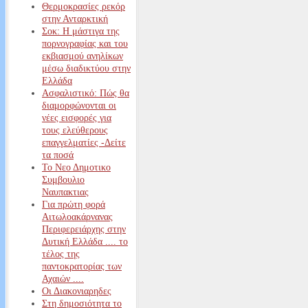
Θερμοκρασίες ρεκόρ
στην Ανταρκτική
Σοκ: Η μάστιγα της
πορνογραφίας και του
εκβιασμού ανηλίκων
μέσω διαδικτύου στην
Ελλάδα
Ασφαλιστικό: Πώς θα
διαμορφώνονται οι
νέες εισφορές για
τους ελεύθερους
επαγγελματίες -Δείτε
τα ποσά
Το Νεο Δημοτικο
Συμβουλιο
Ναυπακτιας
Για πρώτη φορά
Αιτωλοακάρνανας
Περιφερειάρχης στην
Δυτική Ελλάδα .... το
τέλος της
παντοκρατορίας των
Αχαιών ....
Οι Διακονιαρηδες
Στη δημοσιότητα το