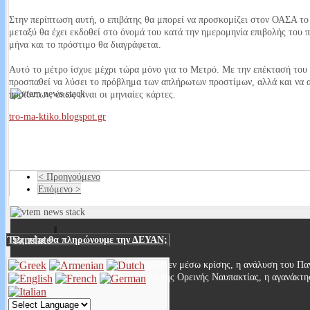
Έχω μάτια και βλέπω. Σοκάρουν τα στοιχεία από την μεταδημότευση 
Στην περίπτωση αυτή, ο επιβάτης θα μπορεί να προσκομίζει στον ΟΑΣΑ το 
Στις τελευταίες βουλευτικές εκλογές 307 ήταν οι εγγεγραμμένοι στους ε
μεταξύ θα έχει εκδοθεί στο όνομά του κατά την ημερομηνία επιβολής του 
Σύμφωνα με τις τελευταίες μεταδημοτεύσεις έφτασαν περίπου τους 340. 
μήνα και το πρόστιμο θα διαγράφεται.
Read More...
Αυτό το μέτρο ίσχυε μέχρι τώρα μόνο για το Μετρό. Με την επέκτασή τ
προσπαθεί να λύσει το πρόβλημα των απλήρωτων προστίμων, αλλά και να 
προϊόντων, όπως είναι οι μηνιαίες κάρτες.
tro-ma-ktiko.blogspot.gr
Που είναι οι εικόνες οεο;
Καυτή πατάτα που κανένας δεν τη αγγίζει και κανένας δεν παίρνει θέση. Ο
ασχολούνται δεν μιλάνε δημοσίως βλέπετε πάνω από όλα οι δημόσιες σ
< Προηγούμενο
Read More...
Επόμενο >
Translate
Ως πότε θα πληρώνουμε την ΔΕΥΑΝ;
Μια επιστολή που πέρασε στα ψιλά εν μέσω κρίσης, η ανάλυση του Παν
καταλληλότητα του νερού στα χωριά της Ορεινής Ναυπακτίας, η αγανάκτ
Read More...