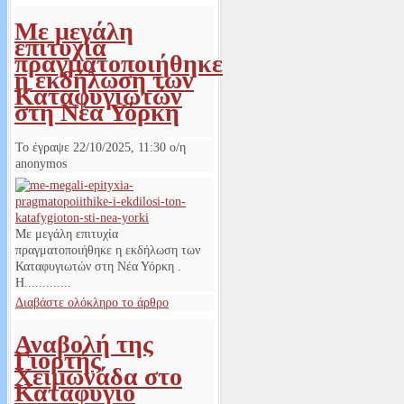
Με μεγάλη
επιτυχία
πραγματοποιήθηκε
η εκδήλωση των
Καταφυγιωτών
στη Νέα Υόρκη
Το έγραψε
22/10/2025, 11:30
ο/η
anonymos
Με μεγάλη επιτυχία
πραγματοποιήθηκε η εκδήλωση των
Καταφυγιωτών στη Νέα Υόρκη .
Η.............
Διαβάστε ολόκληρο το άρθρο
Αναβολή της
Γιορτής
Χειμωνάδα στο
Καταφυγιο