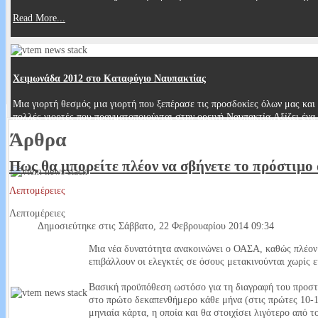
Read More...
Χειμωνάδα 2012 στο Καταφύγιο Ναυπακτίας
Μια γιορτή θεσμός μια γιορτή που ξεπέρασε τις προσδοκίες όλων μας και 
πολλές γιορτές που πραγματοποιούνται στην ορεινή Ναυπακτία.Αξίζει έν
Άρθρα
Read More...
Πως θα μπορείτε πλέον να σβήνετε το πρόστιμο 
Λεπτομέρειες
Αυτή είναι η κουλτούρα μας; Το αρχοντικό του Τριαντάφυλλου Αμοραν
Λεπτομέρειες
Ο Αμορανίτης, Τριαντάφυλλος γεννήθηκε στην Αμόρανη το 1808 και πέθα
Δημοσιεύτηκε στις Σάββατο, 22 Φεβρουαρίου 2014 09:34
αγωνιστής του 1821.Πολέμησε σε πολλές μάχες κυρίως στη Στερεά Ελλ
Μια νέα δυνατότητα ανακοινώνει ο ΟΑΣΑ, καθώς πλέον
Read More...
επιβάλλουν οι ελεγκτές σε όσους μετακινούνται χωρίς ε
Βασική προϋπόθεση ωστόσο για τη διαγραφή του προστίμ
στο πρώτο δεκαπενθήμερο κάθε μήνα (στις πρώτες 10-1
μηνιαία κάρτα, η οποία και θα στοιχίσει λιγότερο από τ