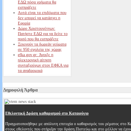
ΕΔΩ πόσα χρήματα θα
εισπράξετε
Αυτά είναι τα επιδόματα που
δεν μπορεί να κατάσχει η
Εφορία
Δώρο Χριστουγέννων:
Πατήστε ΕΔΩ για να δείτε το
ποσό που θα εισπράξετε
Ξεκινούν τα δωρεάν γεύματα
σε 950 σχολεία της χώρας
efka.gov.gr: Άνοιξε η
ηλεκτρονική αίτηση
συνταξιούχων στον ΕΦΚΑ για
τα αναδρομικά
More Articles...
Δημοφιλή Άρθρα
Εθελοντική Δράση καθαρισμού στο Καταφύγιο
Πραγματοποιήθηκε με απόλυτη επιτυχία ο καθαρισμός του ρέματος στο Κ
στους εθελοντές που στήριξαν την δράση.Πιστεύω και στο μέλλον να έχ