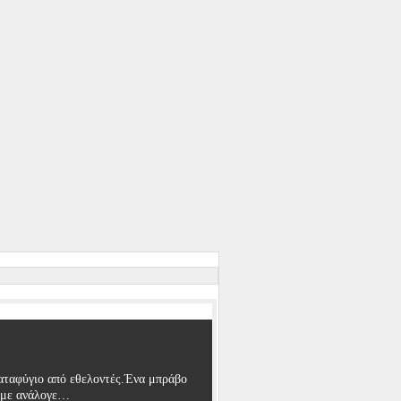
αταφύγιο από εθελοντές.Ένα μπράβο
ουμε ανάλογε…