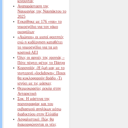
κινούνται;
Αναπαράσταση της
Ναυμαχίας της Ναυπάκτου το
2025
Εγκρίθηκε με 176 «ναι» το
νομοσχέδιο για τον γάμο
ομοφύλων
«Αιώνιοι» οι μισοί φοιτητές
ενώ η κυβέρνηση καταθέτει
το νομοσχέδιο για τα μη
κρατικά ΑΕΙ
Όλες οι αργιές της χρονιάς –
Πότε πέφτει φέτος το Πάσχα
Κορονοϊός -Η ζωή μας με το
νυχτερινό «lockdown»: Ποιοι
θα κυκλοφορούν βράδυ -Τι
ισχύει με τις μάσκες
Θερμοκρασίες ρεκόρ στην
Ανταρκτική
Σοκ: Η μάστιγα της
πορνογραφίας και του
εκβιασμού ανηλίκων μέσω
διαδικτύου στην Ελλάδα
Ασφαλιστικό: Πώς θα
διαμορφώνονται οι νέες