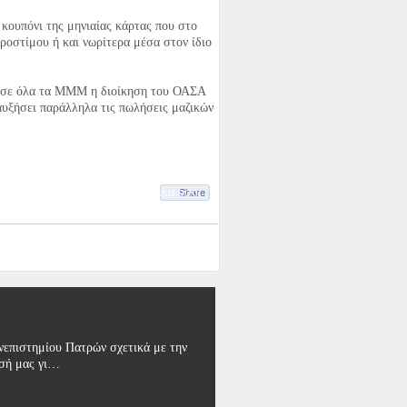
στο Καταφύγιο.
κουπόνι της μηνιαίας κάρτας που στο
κλογικούς καταλόγους στο Καταφύγιο.
προστίμου ή και νωρίτερα μέσα στον ίδιο
Είναι…
ου σε όλα τα ΜΜΜ η διοίκηση του ΟΑΣΑ
αυξήσει παράλληλα τις πωλήσεις μαζικών
ι γνώστες του θέματος και γενικά όσοι
Share
χέσ…
επιστημίου Πατρών σχετικά με την
ησή μας γι…