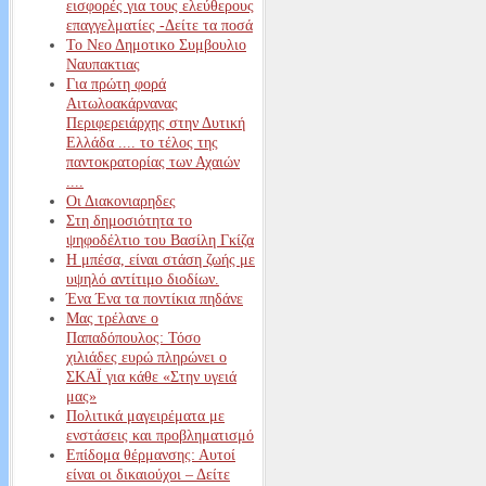
εισφορές για τους ελεύθερους
επαγγελματίες -Δείτε τα ποσά
Το Νεο Δημοτικο Συμβουλιο
Ναυπακτιας
Για πρώτη φορά
Αιτωλοακάρνανας
Περιφερειάρχης στην Δυτική
Ελλάδα .... το τέλος της
παντοκρατορίας των Αχαιών
....
Οι Διακονιαρηδες
Στη δημοσιότητα το
ψηφοδέλτιο του Βασίλη Γκίζα
Η μπέσα, είναι στάση ζωής με
υψηλό αντίτιμο διοδίων.
Ένα Ένα τα ποντίκια πηδάνε
Μας τρέλανε ο
Παπαδόπουλος: Τόσο
χιλιάδες ευρώ πληρώνει ο
ΣΚΑΪ για κάθε «Στην υγειά
μας»
Πολιτικά μαγειρέματα με
ενστάσεις και προβληματισμό
Επίδομα θέρμανσης: Αυτοί
είναι οι δικαιούχοι – Δείτε