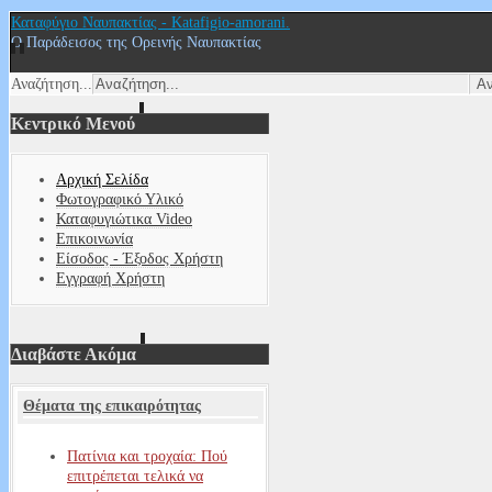
Καταφύγιο Ναυπακτίας - Katafigio-amorani.
Ο Παράδεισος της Ορεινής Ναυπακτίας
Αναζήτηση...
Κεντρικό Μενού
Αρχική Σελίδα
Φωτογραφικό Υλικό
Καταφυγιώτικα Video
Επικοινωνία
Είσοδος - Έξοδος Χρήστη
Εγγραφή Χρήστη
Διαβάστε Ακόμα
Θέματα της επικαιρότητας
Πατίνια και τροχαία: Πού
επιτρέπεται τελικά να