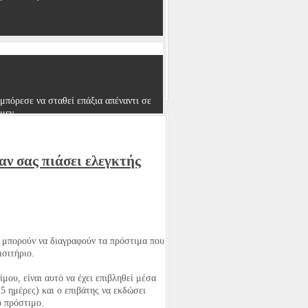
μπόρεσε να σταθεί επάξια απέναντι σε
α μεγ…
αν σας πιάσει ελεγκτής
ίτη
νε το 1870. Γιατρός στο επάγγελμα και
άδα κα…
 μπορούν να διαγραφούν τα πρόστιμα που
ισιτήριο.
ου, είναι αυτό να έχει επιβληθεί μέσα
5 ημέρες) και ο επιβάτης να εκδώσει
ο πρόστιμο.