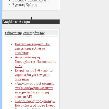
Είσοδος - Έξοδος Χρήστη
Εγγραφή Χρήστη
Διαβάστε Ακόμα
Θέματα της επικαιρότητας
Πατίνια και τροχαία: Πού
επιτρέπεται τελικά να
κινούνται;
Αναπαράσταση της
Ναυμαχίας της Ναυπάκτου το
2025
Εγκρίθηκε με 176 «ναι» το
νομοσχέδιο για τον γάμο
ομοφύλων
«Αιώνιοι» οι μισοί φοιτητές
ενώ η κυβέρνηση καταθέτει
το νομοσχέδιο για τα μη
κρατικά ΑΕΙ
Όλες οι αργιές της χρονιάς –
Πότε πέφτει φέτος το Πάσχα