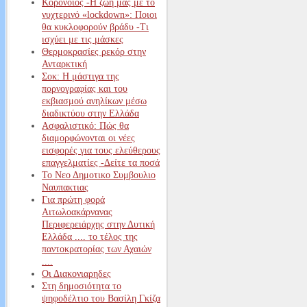
Κορονοϊός -Η ζωή μας με το
νυχτερινό «lockdown»: Ποιοι
θα κυκλοφορούν βράδυ -Τι
ισχύει με τις μάσκες
Θερμοκρασίες ρεκόρ στην
Ανταρκτική
Σοκ: Η μάστιγα της
πορνογραφίας και του
εκβιασμού ανηλίκων μέσω
διαδικτύου στην Ελλάδα
Ασφαλιστικό: Πώς θα
διαμορφώνονται οι νέες
εισφορές για τους ελεύθερους
επαγγελματίες -Δείτε τα ποσά
Το Νεο Δημοτικο Συμβουλιο
Ναυπακτιας
Για πρώτη φορά
Αιτωλοακάρνανας
Περιφερειάρχης στην Δυτική
Ελλάδα .... το τέλος της
παντοκρατορίας των Αχαιών
....
Οι Διακονιαρηδες
Στη δημοσιότητα το
ψηφοδέλτιο του Βασίλη Γκίζα