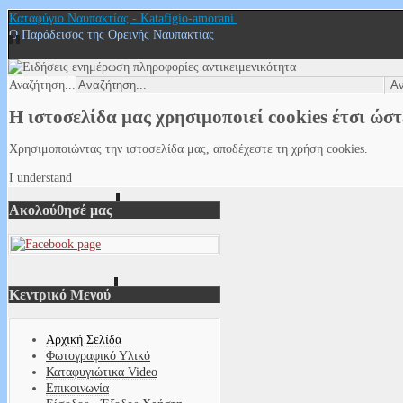
Καταφύγιο Ναυπακτίας - Katafigio-amorani.
Ο Παράδεισος της Ορεινής Ναυπακτίας
Αναζήτηση...
Η ιστοσελίδα μας χρησιμοποιεί cookies έτσι ώσ
Χρησιμοποιώντας την ιστοσελίδα μας, αποδέχεστε τη χρήση cookies.
I understand
Ακολούθησέ μας
Κεντρικό Μενού
Αρχική Σελίδα
Φωτογραφικό Υλικό
Καταφυγιώτικα Video
Επικοινωνία