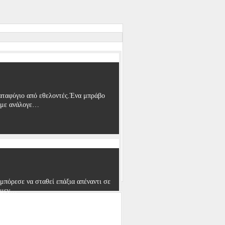
αταφύγιο από εθελοντές.Ένα μπράβο
ουμε ανάλογε…
μπόρεσε να σταθεί επάξια απέναντι σε
α μεγ…