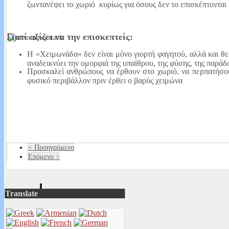
ζωντανέψει το χωριό
κυρίως για όσους δεν το επισκέπτονται
Read More...
Γιατί αξίζει να την επισκεπτείς:
Η «Χειμωνάδα» δεν είναι μόνο γιορτή φαγητού, αλλά και θ
Ως πότε θα πληρώνουμε την ΔΕΥΑΝ;
αναδεικνύει την ομορφιά της υπαίθρου, της φύσης, της παράδ
Προσκαλεί ανθρώπους να έρθουν στο χωριό, να περπατήσο
Μια επιστολή που πέρασε στα ψιλά εν μέσω κρίσης, η ανάλυση του Παν
φυσικό περιβάλλον πριν έρθει ο βαρύς χειμώνα
καταλληλότητα του νερού στα χωριά της Ορεινής Ναυπακτίας, η αγανάκτ
Read More...
< Προηγούμενο
Επόμενο >
Translate