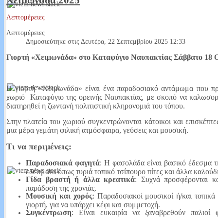
Χειμωνάδα 2025
Λεπτομέρειες
Αυτή είναι η κουλτούρα μας; Το αρχοντικό του Τριαντάφυλλου Αμοραν
Λεπτομέρειες
Ο Αμορανίτης, Τριαντάφυλλος γεννήθηκε στην Αμόρανη το 1808 και πέθα
Δημοσιεύτηκε στις Δευτέρα, 22 Σεπτεμβρίου 2025 12:33
αγωνιστής του 1821.Πολέμησε σε πολλές μάχες κυρίως στη Στερεά Ελλ
Γιορτή «Χειμωνάδα» στο Καταφύγιο Ναυπακτίας Σάββατο 18 
Read More...
Η γιορτή «Χειμωνάδα» είναι ένα παραδοσιακό αντάμωμα που πρ
χωριό Καταφύγιο της ορεινής Ναυπακτίας, με σκοπό να καλωσορισ
διατηρηθεί η ζωντανή πολιτιστική κληρονομιά του τόπου.
Έχω μάτια και βλέπω. Σοκάρουν τα στοιχεία από την μεταδημότευση 
Στην πλατεία του χωριού συγκεντρώνονται κάτοικοι και επισκέπτες
Στις τελευταίες βουλευτικές εκλογές 307 ήταν οι εγγεγραμμένοι στους ε
μια μέρα γεμάτη φιλική ατμόσφαιρα, γεύσεις και μουσική.
Σύμφωνα με τις τελευταίες μεταδημοτεύσεις έφτασαν περίπου τους 340. 
Τι να περιμένεις:
Read More...
Παραδοσιακά φαγητά
: Η φασολάδα είναι βασικό έδεσμα τ
εδέσματα όπως τυριά τοπικό τσίπουρο πίτες και άλλα καλούδ
Γίδα βραστή ή άλλα κρεατικά
: Συχνά προσφέρονται κ
παράδοση της χρονιάς.
Που είναι οι εικόνες οεο;
Μουσική και χορός
: Παραδοσιακοί μουσικοί ή/και τοπικ
γιορτή, για να υπάρχει κέφι και συμμετοχή.
Καυτή πατάτα που κανένας δεν τη αγγίζει και κανένας δεν παίρνει θέση. Ο
Συγκέντρωση
: Είναι ευκαιρία να ξαναβρεθούν παλιοί 
ασχολούνται δεν μιλάνε δημοσίως βλέπετε πάνω από όλα οι δημόσιες σ