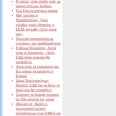
Η μπέσα, είναι στάση ζωής με
υψηλό αντίτιμο διοδίων.
Ένα Ένα τα ποντίκια πηδάνε
Μας τρέλανε ο
Παπαδόπουλος: Τόσο
χιλιάδες ευρώ πληρώνει ο
ΣΚΑΪ για κάθε «Στην υγειά
μας»
Πολιτικά μαγειρέματα με
ενστάσεις και προβληματισμό
Επίδομα θέρμανσης: Αυτοί
είναι οι δικαιούχοι – Δείτε
ΕΔΩ πόσα χρήματα θα
εισπράξετε
Αυτά είναι τα επιδόματα που
δεν μπορεί να κατάσχει η
Εφορία
Δώρο Χριστουγέννων:
Πατήστε ΕΔΩ για να δείτε το
ποσό που θα εισπράξετε
Ξεκινούν τα δωρεάν γεύματα
σε 950 σχολεία της χώρας
efka.gov.gr: Άνοιξε η
ηλεκτρονική αίτηση
συνταξιούχων στον ΕΦΚΑ για