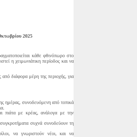
ίτη
νε το 1870. Γιατρός στο επάγγελμα και
άδα κα…
Οκτωβρίου 2025
αγματοποιείται κάθε φθινόπωρο στο
τεί η χειμωνιάτικη περίοδος και να
στο Καταφύγιο.
 από διάφορα μέρη της περιοχής, για
κλογικούς καταλόγους στο Καταφύγιο.
Είναι…
ης ημέρας, συνοδευόμενη από τοπικά
ια.
αι πιάτα με κρέας, ανάλογα με την
ά συγκροτήματα συχνά συνοδεύουν τη
ι γνώστες του θέματος και γενικά όσοι
φίλοι, να γνωριστούν νέοι, και να
χέσ…