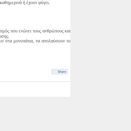
 καθημερινά ή έχουν φύγει.
εσμός που ενώνει τους ανθρώπους και
οσης.
υν στα μονοπάτια, να απολαύσουν το
επιστημίου Πατρών σχετικά με την
ησή μας γι…
Share