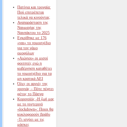
Πατίνια και τροχαία:
Πού επιτρέπεται
τελικά να κινούνται;
Αναπαράσταση της
Ναυμαχίας της
Ναυπάκτου το 2025
Εγκρίθηκε με 176
«ναι» το νομοσχέδιο
για τον γάμο
ομοφύλων
«Αιώνιοι» οι μισοί
φοιτητές ενώ η
κυβέρνηση καταθέτει
το νομοσχέδιο για τα
μη κρατικά ΑΕΙ
Όλες οι αργιές της
χρονιάς – Πότε πέφτει
φέτος το Πάσχα
Κορονοϊός -Η ζωή μας
με το νυχτερινό
«lockdown»: Ποιοι θα
κυκλοφορούν βράδυ
-Τι ισχύει με τις
μάσκες