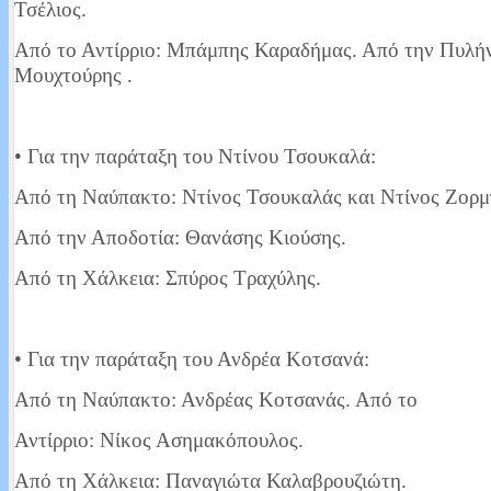
Τσέλιος.
καταλληλότητα του νερού στα χωριά της Ορεινής Ναυπακτίας, η αγανάκτ
Από το Αντίρριο: Μπάμπης Καραδήμας. Από την Πυλή
Read More...
Μουχτούρης .
• Για την παράταξη του Ντίνου Τσουκαλά:
Από τη Ναύπακτο: Ντίνος Τσουκαλάς και Ντίνος Ζορμ
Από την Αποδοτία: Θανάσης Κιούσης.
Από τη Χάλκεια: Σπύρος Τραχύλης.
• Για την παράταξη του Ανδρέα Κοτσανά:
Από τη Ναύπακτο: Ανδρέας Κοτσανάς. Από το
Αντίρριο: Νίκος Ασημακόπουλος.
Από τη Χάλκεια: Παναγιώτα Καλαβρουζιώτη.