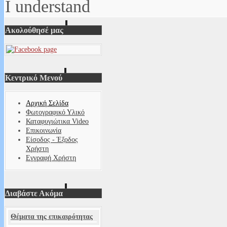
I understand
Ακολούθησέ μας
Κεντρικό Μενού
Αρχική Σελίδα
Φωτογραφικό Υλικό
Καταφυγιώτικα Video
Επικοινωνία
Είσοδος - Έξοδος
Χρήστη
Εγγραφή Χρήστη
Διαβάστε Ακόμα
Θέματα της επικαιρότητας