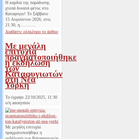
Η καρδιά της παράδοσης
χτυπά δυνατά φέτος στο
Καταφύγιο! Το Σάββατο
15 Αυγούστου 2026, στις
21:30, η.............
Διαβάστε ολόκληρο το άρθρο
Με μεγάλη
επιτυχία
πραγματοποιήθηκε
η εκδήλωση
των
Καταφυγιωτών
στη Νέα
Υόρκη
Το έγραψε
22/10/2025, 11:30
ο/η
anonymos
Με μεγάλη επιτυχία
πραγματοποιήθηκε η
εκδήλωση των Καταφυγιωτών