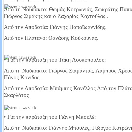
Από τη Ναύπακτο: Θωμάς Κοτρωνιάς, Σωκράτης Παπα
Γιώργος Σιμάκης και ο Ζαχαρίας Χοχτούλας .
Έχω μάτια και βλέπω. Σοκάρουν τα στοιχεία από την μεταδημότευση 
Από την Αποδοτία: Γιάννης Παπαϊωαννίδης.
Στις τελευταίες βουλευτικές εκλογές 307 ήταν οι εγγεγραμμένοι στους ε
Σύμφωνα με τις τελευταίες μεταδημοτεύσεις έφτασαν περίπου τους 340. 
Από τον Πλάτανο: Θανάσης Κούκουνας.
Read More...
• Για την παράταξη του Τάκη Λουκόπουλου:
Που είναι οι εικόνες οεο;
Από τη Ναύπακτο: Γιώργος Σιαμαντάς, Λάμπρος Χρυσ
Πάνος Κονίδας.
Καυτή πατάτα που κανένας δεν τη αγγίζει και κανένας δεν παίρνει θέση. Ο
ασχολούνται δεν μιλάνε δημοσίως βλέπετε πάνω από όλα οι δημόσιες σ
Από την Αποδοτία: Μπάμπης Κανέλλος Από τον Πλάτα
Σκαρλάτος
Read More...
• Για την παράταξη του Γιάννη Μπουλέ:
Ως πότε θα πληρώνουμε την ΔΕΥΑΝ;
Από τη Ναύπακτο: Γιάννης Μπουλές, Γιώργος Κοτρώνη
Μια επιστολή που πέρασε στα ψιλά εν μέσω κρίσης, η ανάλυση του Παν