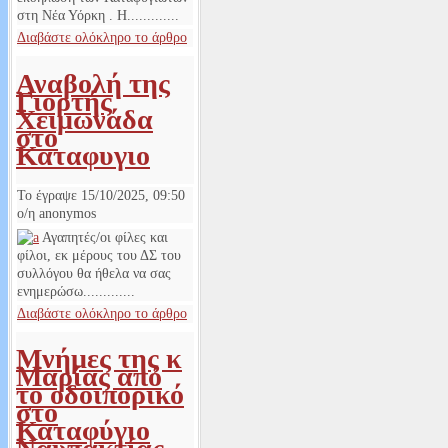
στη Νέα Υόρκη . Η.............
Διαβάστε ολόκληρο το άρθρο
Αναβολή της
Γιορτής
Χειμωνάδα
στο
Καταφυγιο
Το έγραψε
15/10/2025, 09:50
ο/η
anonymos
Αγαπητές/οι φίλες και
φίλοι, εκ μέρους του ΔΣ του
συλλόγου θα ήθελα να σας
ενημερώσω.............
Διαβάστε ολόκληρο το άρθρο
Μνήμες της κ
Μαρίας από
το οδοιπορικό
στο
Καταφύγιο