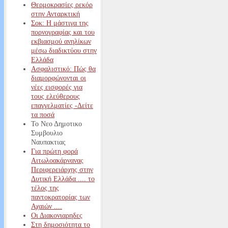
Θερμοκρασίες ρεκόρ
στην Ανταρκτική
Σοκ: Η μάστιγα της
πορνογραφίας και του
εκβιασμού ανηλίκων
μέσω διαδικτύου στην
Ελλάδα
Ασφαλιστικό: Πώς θα
διαμορφώνονται οι
νέες εισφορές για
τους ελεύθερους
επαγγελματίες -Δείτε
τα ποσά
Το Νεο Δημοτικο
Συμβουλιο
Ναυπακτιας
Για πρώτη φορά
Αιτωλοακάρνανας
Περιφερειάρχης στην
Δυτική Ελλάδα .... το
τέλος της
παντοκρατορίας των
Αχαιών ....
Οι Διακονιαρηδες
Στη δημοσιότητα το