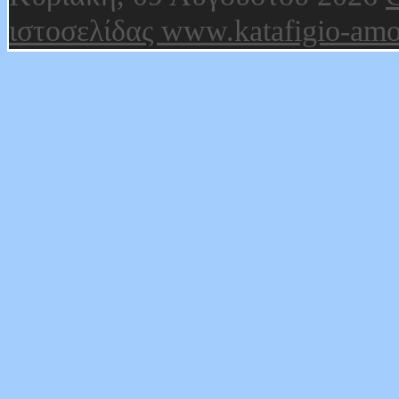
ιστοσελίδας www.katafigio-amo