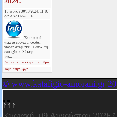
2024!
Το έγραψε
30/10/2024, 11:10
ο/η
ΑΝΑΓΝΩΣΤΗΣ
Έπειτα από
αρκετά χρόνια απουσίας, η
γιορτή στέφθηκε με απόλυτη
επιτυχία, πολύ κέφι
και.............
Διαβάστε ολόκληρο το άρθρο
Πάμε στην Αρχή
© www.katafigio-amorani.gr 20
↑↑↑
Κυριακή, 09 Αυγούστου 2026
Ό