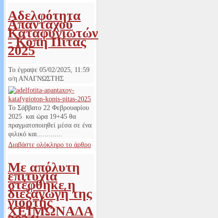
Αδελφότητα
Απανταχού
Καταφυγιωτών
- Κοπή Πίτας
2025
Το έγραψε
05/02/2025, 11:59
ο/η
ΑΝΑΓΝΩΣΤΗΣ
Το Σάββατο 22 Φεβρουαρίου
2025 και ώρα 19+45 θα
πραγματοποιηθεί μέσα σε ένα
φιλικό και.............
Διαβάστε ολόκληρο το άρθρο
Με απόλυτη
επιτυχία
στέφθηκε η
διεξαγωγή της
γιορτής
ΧΕΙΜΩΝΑΔΑ