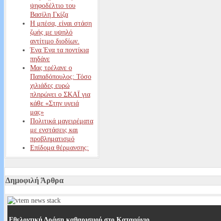
ψηφοδέλτιο του
Βασίλη Γκίζα
Η μπέσα, είναι στάση
ζωής με υψηλό
αντίτιμο διοδίων.
Ένα Ένα τα ποντίκια
πηδάνε
Μας τρέλανε ο
Παπαδόπουλος: Τόσο
χιλιάδες ευρώ
πληρώνει ο ΣΚΑΪ για
κάθε «Στην υγειά
μας»
Πολιτικά μαγειρέματα
με ενστάσεις και
προβληματισμό
Επίδομα θέρμανσης:
Αυτοί είναι οι
δικαιούχοι – Δείτε
ΕΔΩ πόσα χρήματα
Δημοφιλή Άρθρα
θα εισπράξετε
Αυτά είναι τα
επιδόματα που δεν
μπορεί να κατάσχει η
Εφορία
Εθελοντική Δράση καθαρισμού στο Καταφύγιο